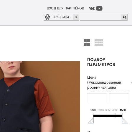
ВХОД ДЛЯ ПАРТНЁРОВ
о
где купить
КОРЗИНА
0
подбор
параметров
Цена
(Рекомендованная
розничная цена)
2530
3043
3555
4068
4580