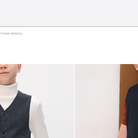
оллекция
одежда для мальчиков 2026
сотрудничеств
етские жилеты