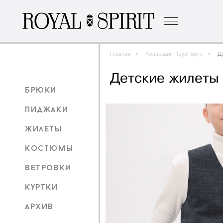
о бренде
к
Главная
Коллекция Royal Spirit
Д
Детские жилеты
брюки
пиджаки
жилеты
костюмы
ветровки
куртки
архив