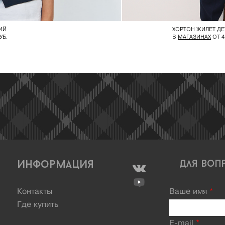
ИЙ
ХОРТОН ЖИЛЕТ Д
УБ.
В
МАГАЗИНАХ
ОТ 4
Информация
Для воп
Контакты
Ваше имя
*
Где купить
E-mail
*