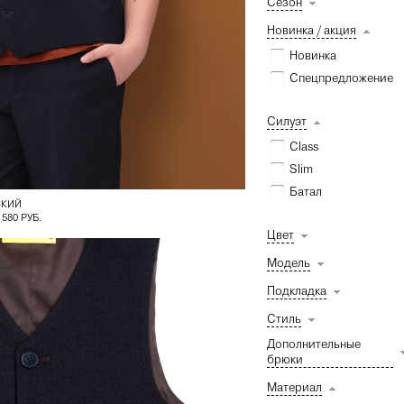
Сезон
Новинка / акция
Новинка
Спецпредложение
Силуэт
Class
Slim
Батал
СКИЙ
 580 РУБ.
Цвет
Модель
Подкладка
Стиль
Дополнительные
брюки
Материал