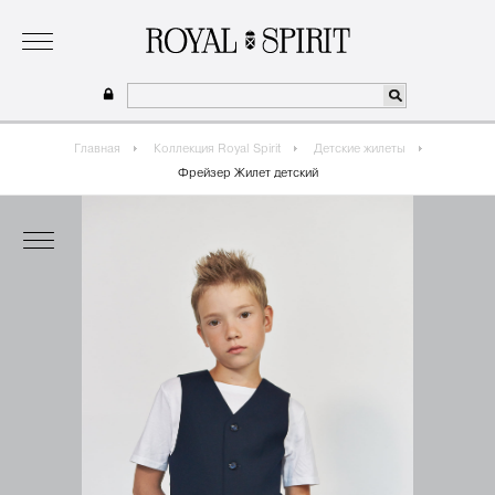
о бренде
коллекция
одежда для мальчиков 2026
сотрудничество
где купить
Главная
Коллекция Royal Spirit
Детские жилеты
Фрейзер Жилет детский