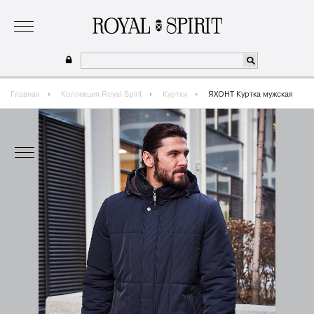
о бренде
коллекция
одежда для мальчиков 2026
сотрудничество
где купить
Главная
Коллекция Royal Spirit
Куртки
ЯХОНТ Куртка мужская