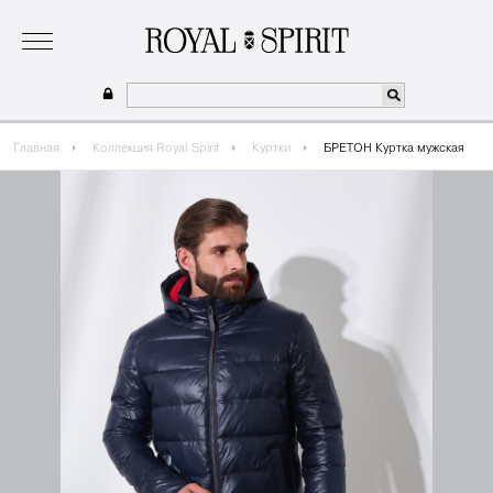
о бренде
коллекция
одежда для мальчиков 2026
сотрудничество
где купить
Главная
Коллекция Royal Spirit
Куртки
БРЕТОН Куртка мужская