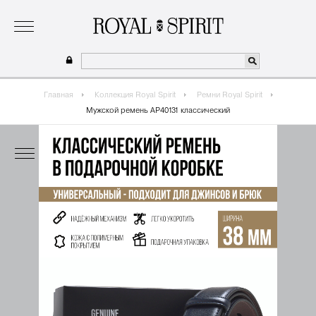
о бренде
коллекция
одежда для мальчиков 2026
сотрудничество
где купить
Главная
Коллекция Royal Spirit
Ремни Royal Spirit
Мужской ремень AP40131 классический