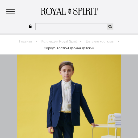
о бренде
коллекция
одежда для мальчиков 2026
сотрудничество
где купить
Главная
Коллекция Royal Spirit
Детские костюмы
Сириус Костюм двойка детский