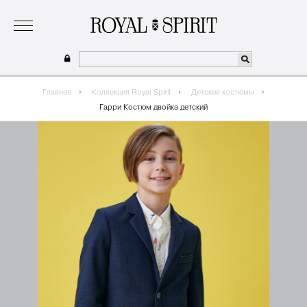
о бренде
коллекция
одежда для мальчиков 2026
сотрудничество
где купить
Главная
Коллекция Royal Spirit
Детские костюмы
Гарри Костюм двойка детский