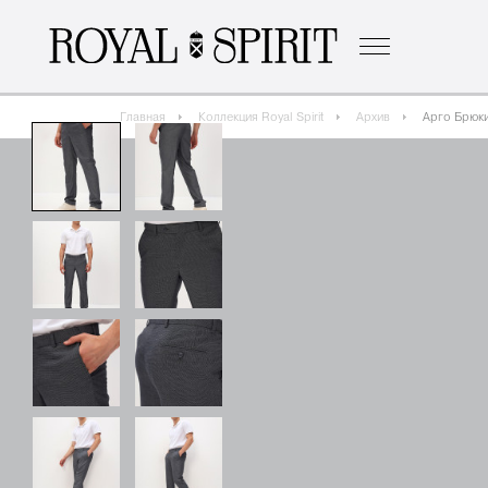
о бренде
к
Главная
Коллекция Royal Spirit
Архив
Арго Брюки