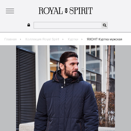
о бренде
коллекция
одежда для мальчиков 2026
сотрудничество
где купить
Главная
Коллекция Royal Spirit
Куртки
ЯХОНТ Куртка мужская