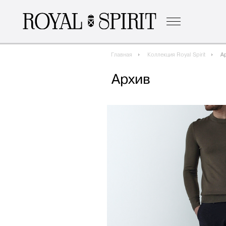
о бренде
к
Главная
Коллекция Royal Spirit
А
Архив