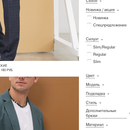
Сезон
Новинка / акция
Новинка
Спецпредложение
Силуэт
Slim/Regular
Regular
Slim
СКИЕ
 180 РУБ.
Цвет
Модель
Подкладка
Стиль
Дополнительные
брюки
Материал