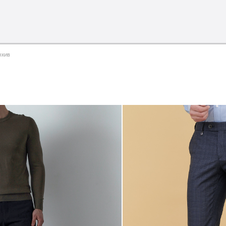
оллекция
одежда для мальчиков 2026
сотрудничеств
рхив