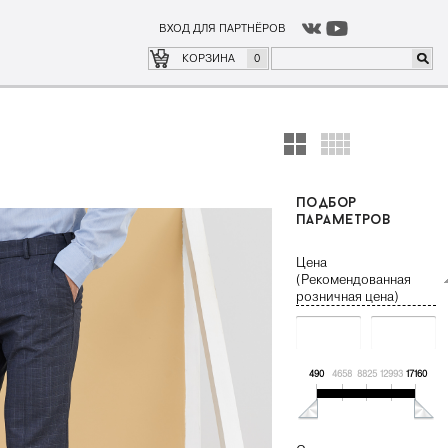
ВХОД ДЛЯ ПАРТНЁРОВ
о
где купить
КОРЗИНА
0
подбор
параметров
Цена
(Рекомендованная
розничная цена)
490
4658
8825
12993
17160