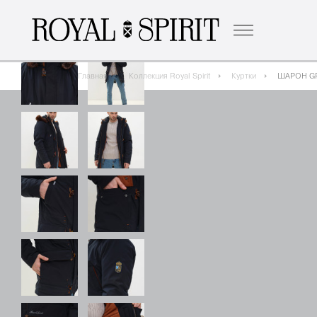
о бренде
к
Главная
Коллекция Royal Spirit
Куртки
ШАРОН GR