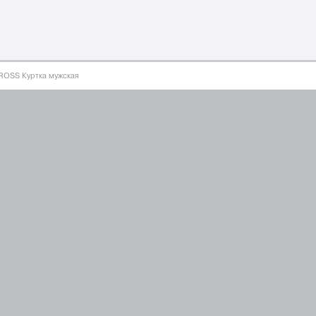
оллекция
одежда для мальчиков 2026
сотрудничеств
OSS Куртка мужская