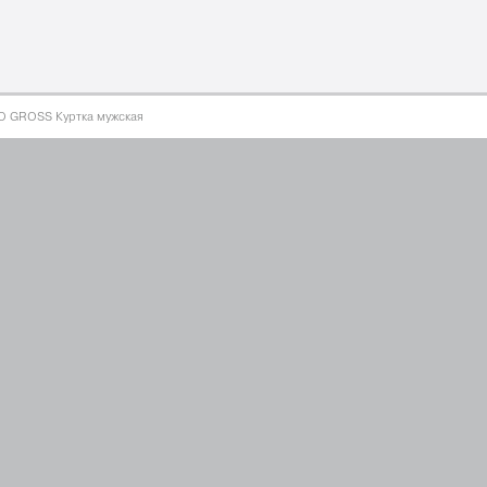
оллекция
одежда для мальчиков 2026
сотрудничеств
 GROSS Куртка мужская