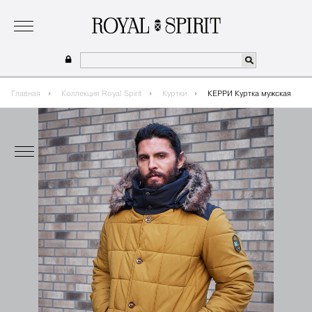
о бренде
коллекция
одежда для мальчиков 2026
сотрудничество
где купить
Главная
Коллекция Royal Spirit
Куртки
КЕРРИ Куртка мужская