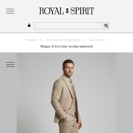
о бренде
коллекция
одежда для мальчиков 2026
сотрудничество
где купить
Главная
Коллекция Royal Spirit
Костюмы
Мидас-G Костюм тройка мужской