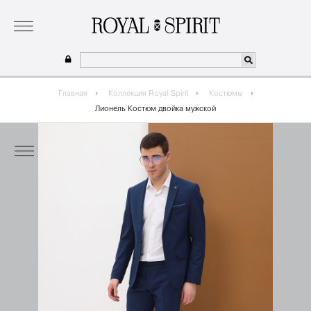
о бренде
коллекция
одежда для мальчиков 2026
сотрудничество
где купить
Главная
Коллекция Royal Spirit
Костюмы
Лионель Костюм двойка мужской