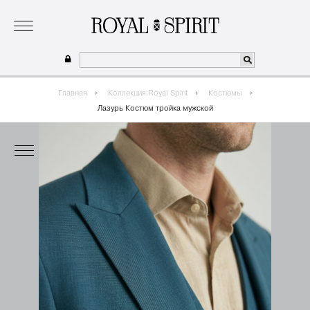
о бренде
коллекция
одежда для мальчиков 2026
сотрудничество
где купить
Главная
Коллекция Royal Spirit
Костюмы
Лазурь Костюм тройка мужской