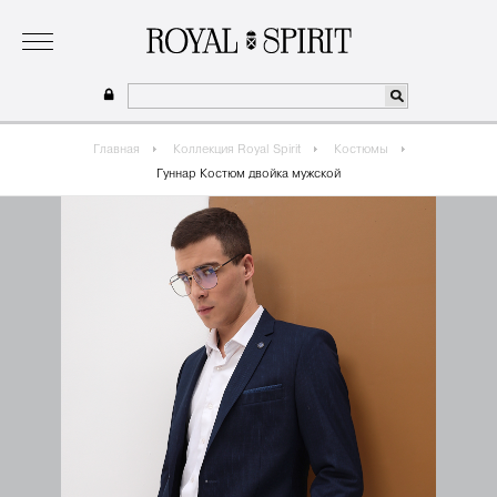
о бренде
коллекция
одежда для мальчиков 2026
сотрудничество
где купить
Главная
Коллекция Royal Spirit
Костюмы
Гуннар Костюм двойка мужской