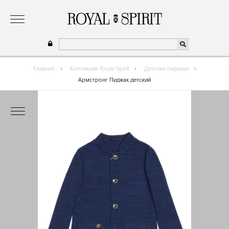
о бренде
коллекция
одежда для мальчиков 2026
сотрудничество
где купить
Главная
Коллекция Royal Spirit
Детские пиджаки
Армстронг Пиджак детский