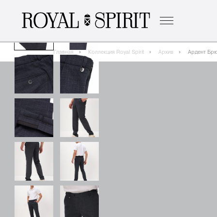
о бренде
к
Главная
Коллекция Royal Spirit
Архив
Ардент Брю