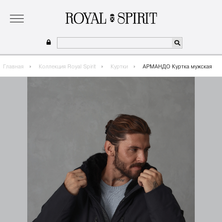
о бренде
коллекция
одежда для мальчиков 2026
сотрудничество
где купить
Главная
Коллекция Royal Spirit
Куртки
АРМАНДО Куртка мужская